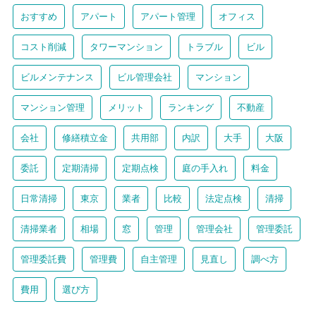
おすすめ
アパート
アパート管理
オフィス
コスト削減
タワーマンション
トラブル
ビル
ビルメンテナンス
ビル管理会社
マンション
マンション管理
メリット
ランキング
不動産
会社
修繕積立金
共用部
内訳
大手
大阪
委託
定期清掃
定期点検
庭の手入れ
料金
日常清掃
東京
業者
比較
法定点検
清掃
清掃業者
相場
窓
管理
管理会社
管理委託
管理委託費
管理費
自主管理
見直し
調べ方
費用
選び方