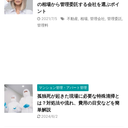
の相場から管理委託する会社を選ぶポイ
ント
2021/7/5
不動産
,
相場
,
管理会社
,
管理委託
,
管理料
マンション管理・アパート管理
孤独死が起きた現場に必要な特殊清掃と
は？対処法や流れ、費用の目安などを簡
単解説
2024/6/2